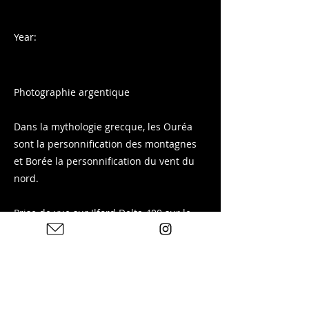
Year:
Photographie argentique
Dans la mythologie grecque, les Ouréa
sont la personnification des montagnes
et Borée la personnification du vent du
nord.
Prise de vue sur Ilford Delta 400 sur le
massif des Arves depuis Fontcouverte-la-
Toussuire en Savoie.
Tirage disponible sur ma boutique :