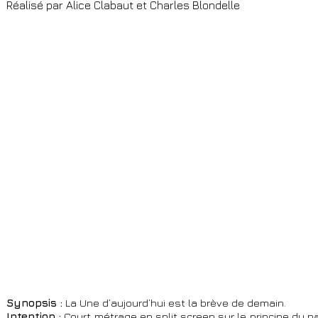
Réalisé par Alice Clabaut et Charles Blondelle
Synopsis :
La Une d’aujourd’hui est la brève de demain.
Intention :
Court métrage en split screen sur le principe du p