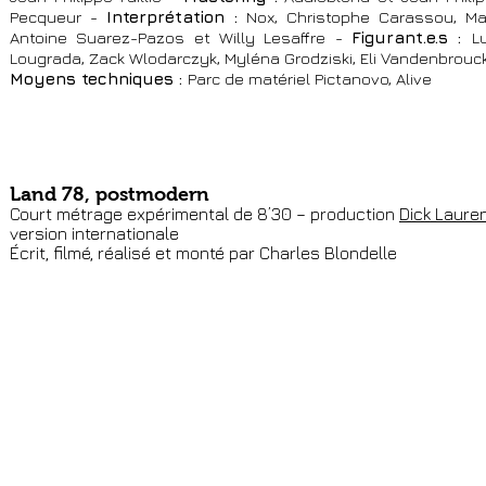
Pecqueur -
Interprétation :
Nox, Christophe Carassou, Mar
Antoine Suarez-Pazos et Willy Lesaffre -
Figurant.e.s :
L
Lougrada, Zack Wlodarczyk, Myléna Grodziski, Eli Vandenbrouc
Moyens techniques :
Parc de matériel Pictanovo, Alive
Land 78, postmodern
Court métrage expérimental de 8’30 – production
Dick Laure
version internationale
Écrit, filmé, réalisé et monté par Charles Blondelle