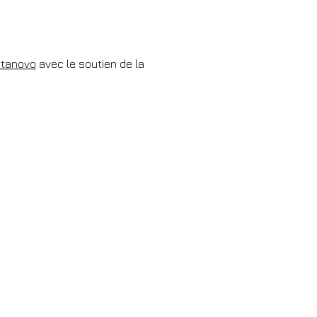
e
/ Boutique
/ Contacts
ctanovo
avec le soutien de la