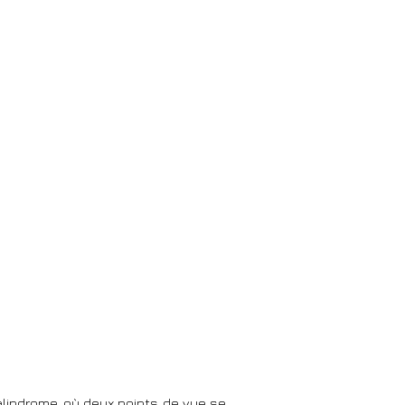
alindrome, où deux points de vue se