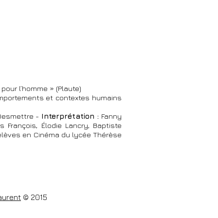
 pour l’homme » (Plaute)
comportements et contextes humains
Desmettre -
Interprétation :
Fanny
s François, Élodie Lancry, Baptiste
s élèves en Cinéma du lycée Thérèse
aurent
© 2015