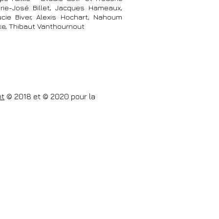
ie-José Billet, Jacques Hameaux,
ucie Biver, Alexis Hochart, Nahoum
ke, Thibaut Vanthournout
nt
© 2018 et © 2020 pour la