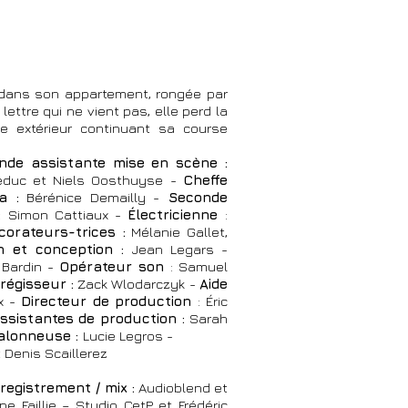
 dans son appartement, rongée par
lettre qui ne vient pas, elle perd la
e extérieur continuant sa course
nde assistante mise en scène :
uc et Niels Oosthuyse -
Cheffe
a :
Bérénice Demailly -
Seconde
 :
Simon Cattiaux -
Électricienne
:
corateurs-trices :
Mélanie Gallet,
n et conception :
Jean Legars -
 Bardin -
Opérateur son
: Samuel
régisseur :
Zack Wlodarczyk -
Aide
x -
Directeur de production
: Éric
ssistantes de production :
Sarah
alonneuse :
Lucie Legros -
 Denis Scaillerez
registrement / mix :
Audioblend et
e Faillie – Studio CetP et Frédéric