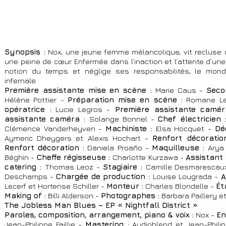
Synopsis :
Nox, une jeune femme mélancolique, vit recluse
une peine de cœur. Enfermée dans l’inaction et l’attente d’une 
notion du temps et néglige ses responsabilités, le mond
infernale.
Première assistante mise en scène :
Marie Caus
-
Seco
Hélène Pottier -
Préparation mise en scène :
Romane Led
opératrice :
Lucie Legros -
Première assistante camér
assistante caméra :
Solange Bonnel -
Chef électricien
Clémence Vanderheyven -
Machiniste :
Elsa Hocquet -
Dé
Aymeric Dheygers et Alexis Hochart -
Renfort décoratio
Renfort décoration :
Daniela Proaño -
Maquilleuse :
Arya
Béghin -
Cheffe régisseuse :
Charlotte Kurzawa -
Assistant 
catering :
Thomas Leoz -
Stagiaire :
Camille Desmarescau
Deschamps -
Chargée de production :
Louise Lougrada -
A
Lecerf et Hortense Schiller -
Monteur :
Charles Blondelle -
Ét
Making of :
Billi Alderson -
Photographes :
Barbara Paillery et
The Jobless Man Blues – EP « Nightfall District »
Paroles, composition, arrangement, piano & voix :
Nox -
En
Jean-Philippe Faillie -
Mastering :
Audioblend et Jean-Philipp