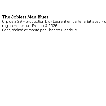
/ Photographies
/ Projets & Actus
/ Mon approch
The Jobless Man Blues
Clip de 3’20 – production
Dick Laurent
en partenariat avec
Pi
région Hauts-de-France © 2026
Écrit, réalisé et monté par Charles Blondelle