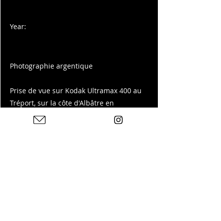
Year:
Photographie argentique
Prise de vue sur Kodak Ultramax 400 au
Tréport, sur la côte d'Albâtre en
Normandie.
Tirage disponible sur ma boutique :
Previous
Next
Photos : © Charles Blondelle - Contactez-moi pour
toute demande de tirages