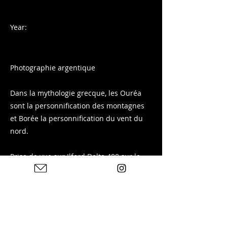
Year:
Photographie argentique
Dans la mythologie grecque, les Ouréa
sont la personnification des montagnes
et Borée la personnification du vent du
nord.
Prise de vue sur Ilford Delta 400 sur le
massif des Arves depuis Fontcouverte-la-
Toussuire en Savoie.
Tirage disponible sur ma boutique :