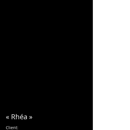
Charles Blondelle
« Rhéa »
Client: