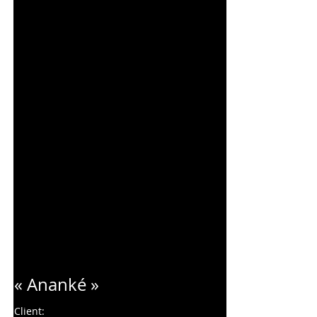
Charles Blondelle
« Ananké »
Client: