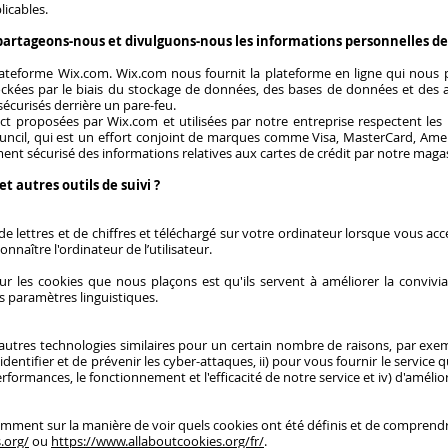
licables.
artageons-nous et divulguons-nous les informations personnelles des 
plateforme Wix.com. Wix.com nous fournit la plateforme en ligne qui nous
ckées par le biais du stockage de données, des bases de données et des a
écurisés derrière un pare-feu.
ct proposées par Wix.com et utilisées par notre entreprise respectent les 
ouncil, qui est un effort conjoint de marques comme Visa, MasterCard, Amer
ment sécurisé des informations relatives aux cartes de crédit par notre magas
 autres outils de suivi ?
de lettres et de chiffres et téléchargé sur votre ordinateur lorsque vous accé
naître l'ordinateur de l’utilisateur.
ur les cookies que nous plaçons est qu'ils servent à améliorer la convivi
s paramètres linguistiques.
autres technologies similaires pour un certain nombre de raisons, par exem
'identifier et de prévenir les cyber-attaques, ii) pour vous fournir le service
performances, le fonctionnement et l'efficacité de notre service et iv) d'amélio
tamment sur la manière de voir quels cookies ont été définis et de compren
.org/
ou
https://www.allaboutcookies.org/fr/
.