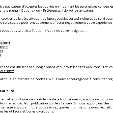
tre navigateur d'accepter les cookies en modifiant les paramètres concern
dans le menu
«
Options
»
ou
«
Préférences
»
de votre navigateur.
s cookies ou la désactivation de futurs cookies ou technologies de suivi po
os services, ou pourront autrement affecter négativement votre expérience d
u vous pouvez utiliser l'option
«
Aide
»
de votre navigateur.
xplorer
hrome
X)
)
 soient utilisées par Google Analytics sur tous les sites web, consultez les
out?hl=fr
.
politique en matière de cookies. Nous vous encourageons à consulter rég
entialité
ier cette politique de confidentialité à tout moment, aussi nous vous in
endront effet dès leur publication sur le site web. Si nous apportons des 
e sa mise à jour, afin que vous sachiez quelles informations nous recueill
us les utilisons et/ou les divulguons.