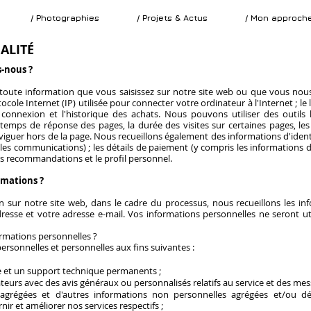
/ Photographies
/ Projets & Actus
/ Mon approch
ALITÉ
s-nous ?
toute information que vous saisissez sur notre site web ou que vous nous
cole Internet (IP) utilisée pour connecter votre ordinateur à l'Internet ; le l
a connexion et l'historique des achats. Nous pouvons utiliser des outils 
temps de réponse des pages, la durée des visites sur certaines pages, les 
viguer hors de la page. Nous recueillons également des informations d'ident
 les communications) ; les détails de paiement (y compris les informations d
les recommandations et le profil personnel.
rmations ?
n sur notre site web, dans le cadre du processus, nous recueillons les i
resse et votre adresse e-mail. Vos informations personnelles ne seront uti
ormations personnelles ?
ersonnelles et personnelles aux fins suivantes :
ce et un support technique permanents ;
sateurs avec des avis généraux ou personnalisés relatifs au service et des m
 agrégées et d'autres informations non personnelles agrégées et/ou d
r et améliorer nos services respectifs ;