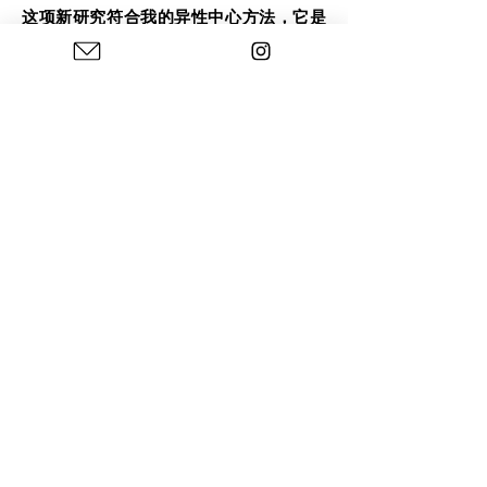
这项新研究符合我的异性中心方法，它是
社会空间的一部分，基于人类的经验、交
流和传播。我的各种艺术项目和学校干预
过程中的人际关系反映了我对创作的社会
和教育维度的重视。
Photos : © Charles Blondelle - Please contact me for
sharing, silver prints or prints
© 2024，查尔斯·布朗德尔。使用
Wix.com
创建
隐私政策
法律聲明
接觸