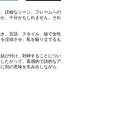
え、詳細なシーン、フレームへの
つか、十分かもしれません。それ
動き、言語、スタイル、線で女性
身を没頭させ、私を駆り立てるも
を結び付け、対峙することについ
。したがって、直感的で詩的なア
一に別の意味を生み出しながら、