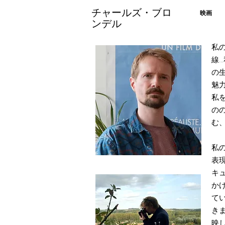
チャールズ・ブロ
映画
ンデル
私
線
の
魅
私
の
む
私
表
キ
か
て
き
映