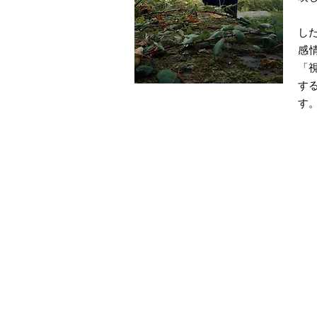
し
感
「
す
す