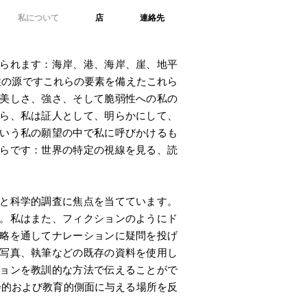
私について
店
連絡先
られます：海岸、港、海岸、崖、地平
性の源ですこれらの要素を備えたこれら
美しさ、強さ、そして脆弱性への私の
ら、私は証人として、明らかにして、
いう私の願望の中で私に呼びかけるも
らです：世界の特定の視線を見る、読
と科学的調査に焦点を当てています。
。私はまた、フィクションのようにド
略を通してナレーションに疑問を投げ
写真、執筆などの既存の資料を使用し
ョンを教訓的な方法で伝えることがで
会的および教育的側面に与える場所を反