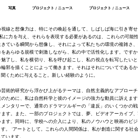
写真
プロジェクト / ニュース
プロジェクト / ニュース
の視線と想像力は、特にその喚起を通して、しばしば海に引き寄せ
...私に力を与え、それらを表現する必要があるのは、これらの可能
生きている瞬間から想像し、それによって私たちの環境の複雑さ、
力をあらゆる規模で刺激しながら、私の中で活性化します。ですか
を魅了し、私を横切り、私を呼び起こし、私の視点を転写したいと
の輪郭を描くことによって働きます。それはそれについてであるか
、聞くために与えること。新しい経験のように。
の芸術的研究から浮かび上がるテーマは、自然主義的なアプローチ
現のために、私は自然科学と彼のイメージの強力な動員に訴えます
ュメンタリーで、通常のドラマツルギーの「違反」のいくつかの戦
けます。また、一部のプロジェクトでは、夢、ビデオアーカイブ、
います。同時に、学校への介入により、私のノウハウと映画のビジ
ます。 'アートとして。これらの人間関係は、私が創造に関する社
しています。