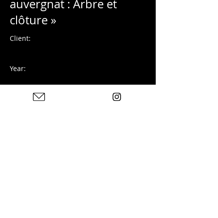
auvergnat : Arbre et
clôture »
Client:
Year:
Photographie numérique
Previous
Next
Photos : © Charles Blondelle - Please contact me for
sharing, silver prints or prints
© 2024 チャールズ ブロンデル著。
Wix.com
で作成
プライバシーポリシー
法的通知
連絡先