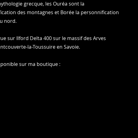
ythologie grecque, les Ouréa sont la
ication des montagnes et Borée la personnification
u nord.
vue sur Ilford Delta 400 sur le massif des Arves
ntcouverte-la-Toussuire en Savoie.
sponible sur ma boutique :
Photos : © Charles Blondelle - Please contact me for sharing, silver prints or