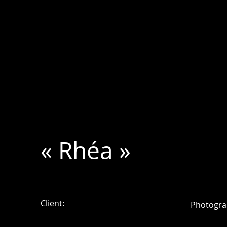
« Rhéa »
Client:
Photogra