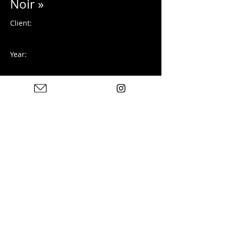
Noir »
Client:
Year:
Photographie argentique
Previous
Next
Photos : © Charles Blondelle - Please contact me for
sharing, silver prints or prints
© 2024 チャールズ ブロンデル著。
Wix.com
で作成
プライバシーポリシー
法的通知
連絡先