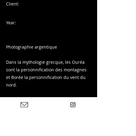
Client:
Year:
Photographie argentique
Dans la mythologie grecque, les Ouréa
sont la personnification des montagnes
et Borée la personnification du vent du
nord.
Prise de vue sur Ilford Delta 400 sur le
massif des Arves depuis Fontcouverte-la-
Toussuire en Savoie.
Tirage disponible sur ma boutique :