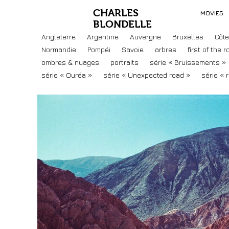
CHARLES
MOVIES
BLONDELLE
Angleterre
Argentine
Auvergne
Bruxelles
Côte
Normandie
Pompéi
Savoie
arbres
first of the ro
ombres & nuages
portraits
série « Bruissements »
série « Ouréa »
série « Unexpected road »
série « 