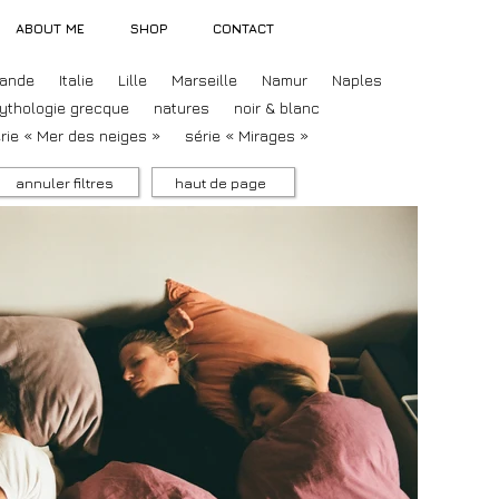
ABOUT ME
SHOP
CONTACT
lande
Italie
Lille
Marseille
Namur
Naples
ythologie grecque
natures
noir & blanc
rie « Mer des neiges »
série « Mirages »
annuler filtres
haut de page