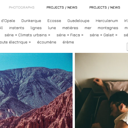
PHOTOGRAPHS
PROJECTS / NEWS
PROJECTS / NEWS
 d'Opale
Dunkerque
Ecosse
Guadeloupe
Herculanum
Ir
ll
instants
lignes
lune
matières
mer
montagnes
m
série « Climats urbains »
série « Fiaca »
série « Galeit »
sé
route électrique »
écoumène
érème