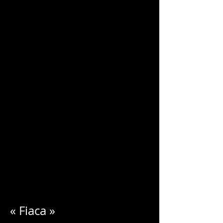
CHARLES
BLONDELLE
« Fiaca »