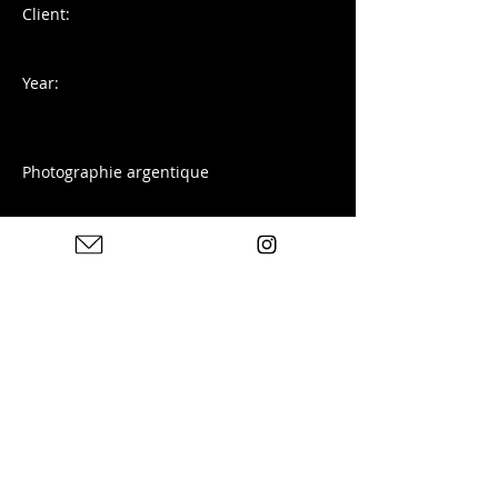
Client:
Year:
Photographie argentique
Dans l'argot de Buenos Aires, fiaca
désigne un agréable sentiment de
lassitude donnant l'envie de ne rien faire.
Previous
Next
Photos : © Charles Blondelle - Please contact me for
sharing, silver prints or prints
© 2025 by Charles Blondelle. Created with Wix.com
Privacy Policy
Legal notices