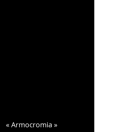
CHARLES
BLONDELLE
« Armocromia »