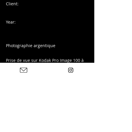
Client:
Year:
Photographie argentique
Prise de vue sur Kodak Pro Image 100 à
Naples, Italie
Tirage disponible sur ma boutique :
Previous
Next
Photos : © Charles Blondelle - Please contact me for
sharing, silver prints or prints
© 2025 by Charles Blondelle. Created with Wix.com