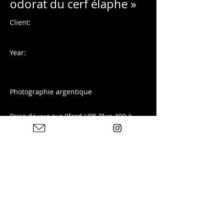
odorat du cerf élaphe »
Client:
Year:
Photographie argentique
Prise de vue sur Ilford HP5 Plus 400 à
Richmond Park, Londres.
Tirage disponible sur ma boutique :
Previous
Next
Photos : © Charles Blondelle - Please contact me for