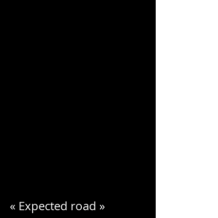
CHARLES
BLONDELLE
« Expected road »