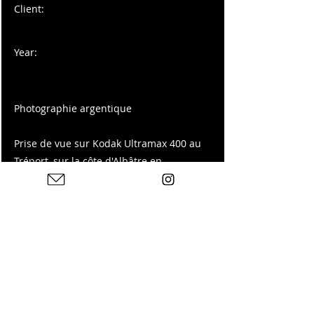
Client:
Year:
Photographie argentique
Prise de vue sur Kodak Ultramax 400 au
Tréport, sur la côte d'Albâtre en
Normandie.
Tirage disponible sur ma boutique :
Previous
Next
Photos : © Charles Blondelle - Please contact me for