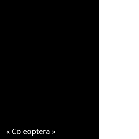
CHARLES
BLONDELLE
« Coleoptera »