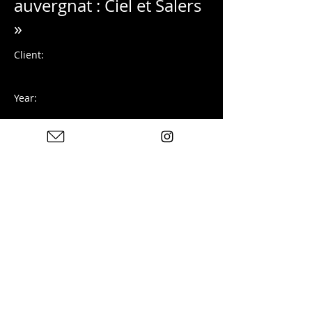
auvergnat : Ciel et Salers
»
Client:
Year:
Photographie numérique
Previous
Next
Photos : © Charles Blondelle - Please contact me for
sharing, silver prints or prints
© 2025 by Charles Blondelle. Created with Wix.com
Privacy Policy
Legal notices
Contact