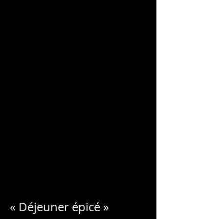
CHARLES
BLONDELLE
« Déjeuner épicé »