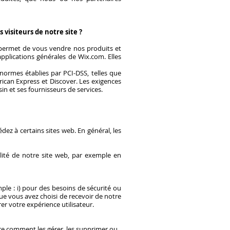
visiteurs de notre site ?
 permet de vous vendre nos produits et
pplications générales de Wix.com. Elles
normes établies par PCI-DSS, telles que
ican Express et Discover. Les exigences
in et ses fournisseurs de services.
dez à certains sites web. En général, les
alité de notre site web, par exemple en
ple : i) pour des besoins de sécurité ou
 que vous avez choisi de recevoir de notre
rer votre expérience utilisateur.
dre comment les gérer, les supprimer ou