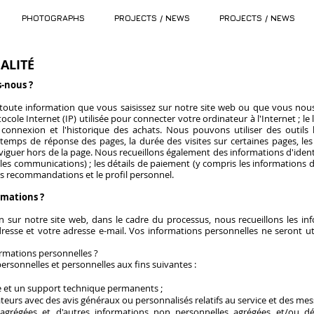
PHOTOGRAPHS
PROJECTS / NEWS
PROJECTS / NEWS
ALITÉ
s-nous ?
toute information que vous saisissez sur notre site web ou que vous nous
cole Internet (IP) utilisée pour connecter votre ordinateur à l'Internet ; le l
a connexion et l'historique des achats. Nous pouvons utiliser des outils 
temps de réponse des pages, la durée des visites sur certaines pages, les 
viguer hors de la page. Nous recueillons également des informations d'ident
 les communications) ; les détails de paiement (y compris les informations d
les recommandations et le profil personnel.
rmations ?
n sur notre site web, dans le cadre du processus, nous recueillons les i
resse et votre adresse e-mail. Vos informations personnelles ne seront uti
ormations personnelles ?
ersonnelles et personnelles aux fins suivantes :
ce et un support technique permanents ;
sateurs avec des avis généraux ou personnalisés relatifs au service et des m
 agrégées et d'autres informations non personnelles agrégées et/ou d