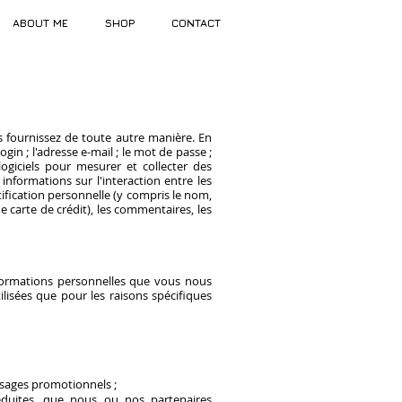
ABOUT ME
SHOP
CONTACT
 fournissez de toute autre manière. En
ogin ; l'adresse e-mail ; le mot de passe ;
logiciels pour mesurer et collecter des
informations sur l'interaction entre les
ification personnelle (y compris le nom,
e carte de crédit), les commentaires, les
nformations personnelles que vous nous
lisées que pour les raisons spécifiques
essages promotionnels ;
éduites, que nous ou nos partenaires