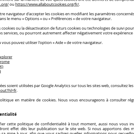
.org/
ou
https://www.allaboutcookies.org/fr/
.
tre navigateur d'accepter les cookies en modifiant les paramètres concern
dans le menu
«
Options
»
ou
«
Préférences
»
de votre navigateur.
s cookies ou la désactivation de futurs cookies ou technologies de suivi po
os services, ou pourront autrement affecter négativement votre expérience d
u vous pouvez utiliser l'option
«
Aide
»
de votre navigateur.
xplorer
hrome
X)
)
 soient utilisées par Google Analytics sur tous les sites web, consultez les
out?hl=fr
.
politique en matière de cookies. Nous vous encourageons à consulter rég
entialité
ier cette politique de confidentialité à tout moment, aussi nous vous in
endront effet dès leur publication sur le site web. Si nous apportons des 
e sa mise à jour, afin que vous sachiez quelles informations nous recueill