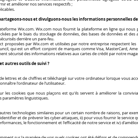
r et améliorer nos services respectifs ;
licables.
artageons-nous et divulguons-nous les informations personnelles des 
plateforme Wix.com. Wix.com nous fournit la plateforme en ligne qui nous
ckées par le biais du stockage de données, des bases de données et des a
écurisés derrière un pare-feu.
ct proposées par Wix.com et utilisées par notre entreprise respectent les 
ouncil, qui est un effort conjoint de marques comme Visa, MasterCard, Amer
ment sécurisé des informations relatives aux cartes de crédit par notre magas
 autres outils de suivi ?
de lettres et de chiffres et téléchargé sur votre ordinateur lorsque vous accé
naître l'ordinateur de l’utilisateur.
ur les cookies que nous plaçons est qu'ils servent à améliorer la convivi
s paramètres linguistiques.
autres technologies similaires pour un certain nombre de raisons, par exem
'identifier et de prévenir les cyber-attaques, ii) pour vous fournir le service
performances, le fonctionnement et l'efficacité de notre service et iv) d'amélio
tamment sur la manière de voir quels cookies ont été définis et de compren