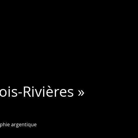
is-Rivières »
phie argentique