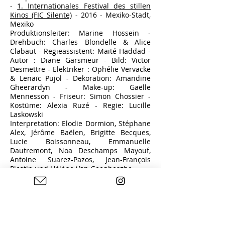
-
1. Internationales Festival des stillen
Kinos (FIC Silente)
- 2016 - Mexiko-Stadt,
Mexiko
Produktionsleiter: Marine Hossein -
Drehbuch: Charles Blondelle & Alice
Clabaut -
Regieassistent:
Maïté Haddad -
Autor
: Diane Garsmeur - Bild: Victor
Desmettre -
Elektriker
: Ophélie Vervacke
& Lenaïc Pujol
- Dekoration: Amandine
Gheerardyn - Make-up: Gaëlle
Mennesson - Friseur: Simon Chossier -
Kostüme: Alexia Ruzé - Regie: Lucille
Laskowski
Interpretation:
Elodie Dormion, Stéphane
Alex, Jérôme Baëlen, Brigitte Becques,
Lucie Boissonneau, Emmanuelle
Dautremont, Noa Deschamps Mayouf,
Antoine Suarez-Pazos, Jean-François
Picotin und Hélène Van Geenberghe