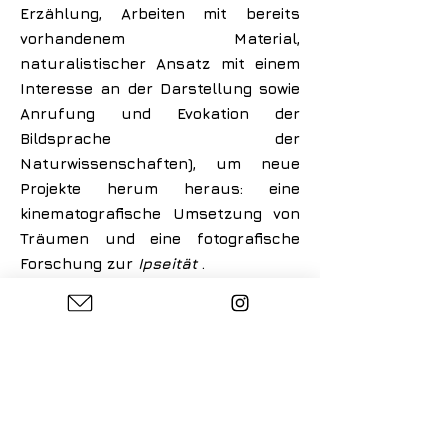
Erzählung, Arbeiten mit bereits
vorhandenem Material,
naturalistischer Ansatz mit einem
Interesse an der Darstellung sowie
Anrufung und Evokation der
Bildsprache der
Naturwissenschaften), um neue
Projekte herum heraus: eine
kinematografische Umsetzung von
Träumen und eine fotografische
Forschung zur
Ipseität
.
Diese neue Forschung steht im
Einklang mit meinem
heterozentrischen Ansatz, der Teil
des sozialen Raums ist, basierend
auf den Erfahrungen der
Menschen, dem Austausch und der