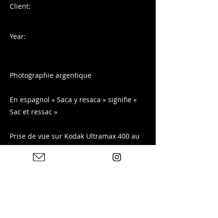
Client:
Year:
Photographie argentique
En espagnol « Saca y resaca » signifie «
Sac et ressac »
Prise de vue sur Kodak Ultramax 400 au
Tréport, sur la côte d'Albâtre en
Normandie.
Tirage disponible sur ma boutique :