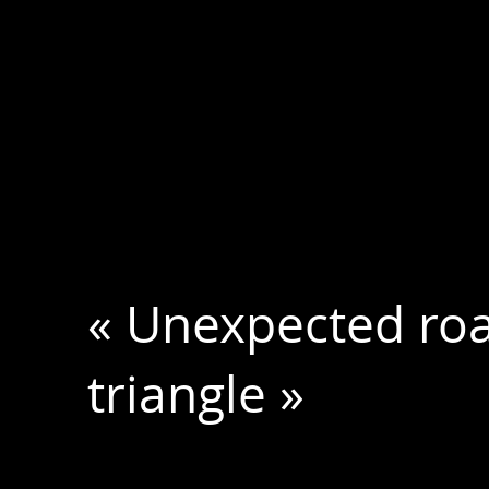
« Unexpected road
triangle »