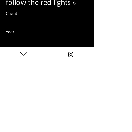
follow the red lights »
Client:
Year:
Photographie numérique
Previous
Next
Photos : © Charles Blondelle - Please contact me for
sharing, silver prints or prints
© 2025 von Charles Blondelle. Erstellt mit Wix.com
Datenschutzrichtlinie
Rechtliche
Hinweise
Kontakt