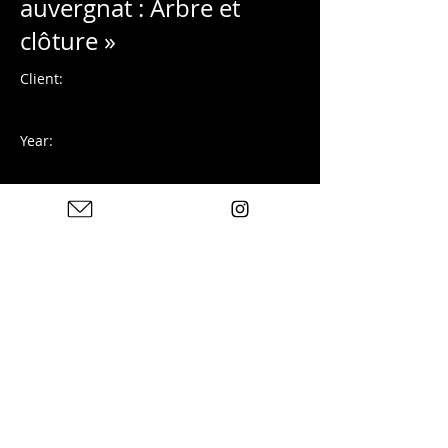
auvergnat : Arbre et
clôture »
Client:
Year:
Photographie numérique
Previous
Next
Photos : © Charles Blondelle - Please contact me for
sharing, silver prints or prints
© 2025 von Charles Blondelle. Erstellt mit Wix.com
Datenschutzrichtlinie
Rechtliche
Hinweise
Kontakt