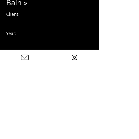
Bain »
Client:
Year:
Photographie argentique
Previous
Next
Photos : © Charles Blondelle - Please contact me for
sharing, silver prints or prints
© 2025 von Charles Blondelle. Erstellt mit Wix.com
Datenschutzrichtlinie
Rechtliche
Hinweise
Kontakt