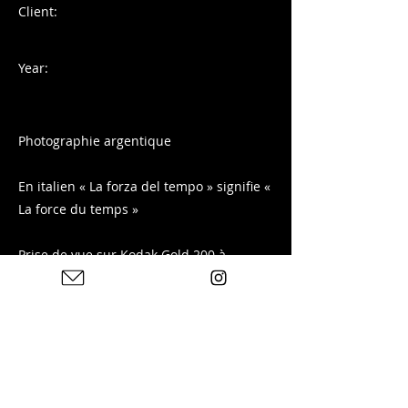
Client:
Year:
Photographie argentique
En italien « La forza del tempo » signifie «
La force du temps »
Prise de vue sur Kodak Gold 200 à
Pompéi, Italie
Tirage disponible sur ma boutique :
Previous
Next