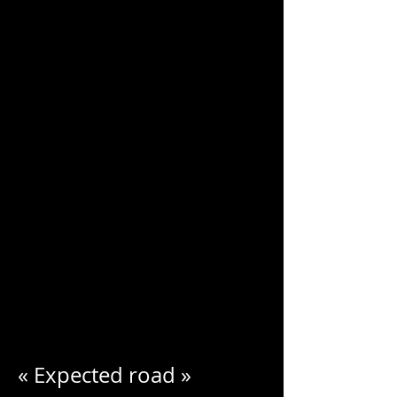
CHARLES
BLONDELLE
« Expected road »