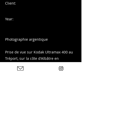
Client:
Year:
Photographie argentique
Prise de vue sur Kodak Ultramax 400 au
Tréport, sur la côte d'Albâtre en
Normandie.
Tirage disponible sur ma boutique :
Previous
Next
Photos : © Charles Blondelle - Please contact me for