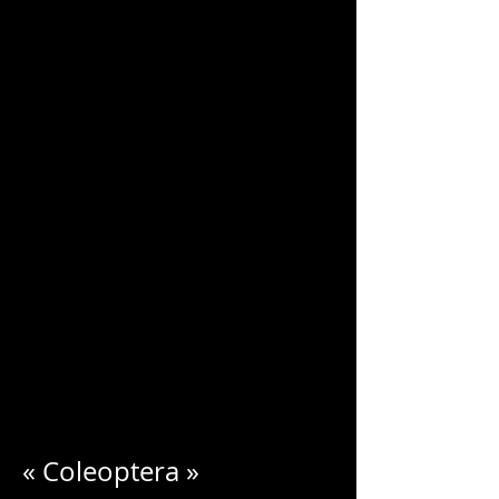
CHARLES
BLONDELLE
« Coleoptera »