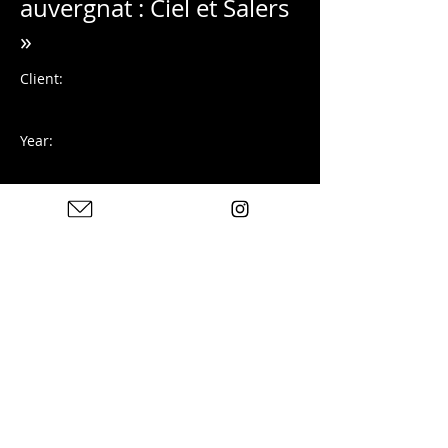
auvergnat : Ciel et Salers
»
Client:
Year:
Photographie numérique
Previous
Next
Photos : © Charles Blondelle - Please contact me for
sharing, silver prints or prints
© 2025 von Charles Blondelle. Erstellt mit Wix.com
Datenschutzrichtlinie
Rechtliche
Hinweise
Kontakt