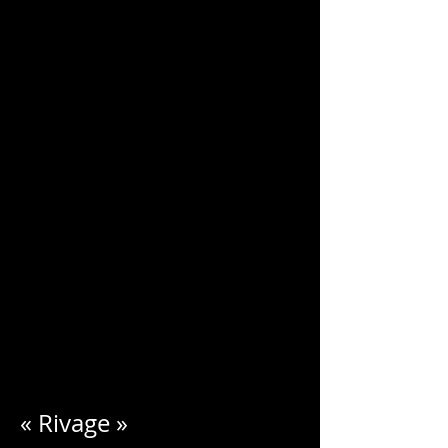
CHARLES
BLONDELLE
« Rivage »