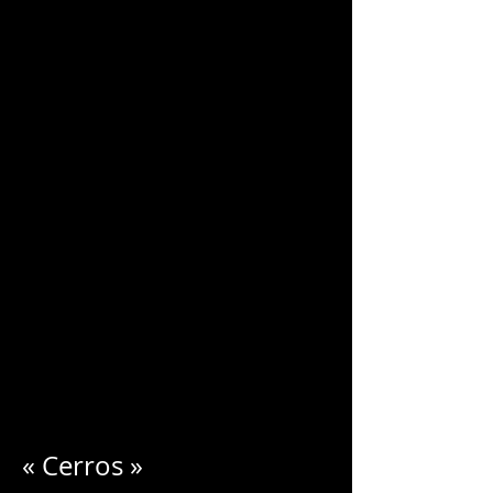
CHARLES
BLONDELLE
« Cerros »