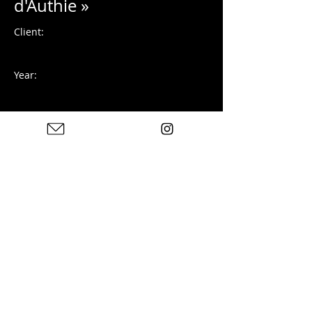
d'Authie »
Client:
Year:
Photographie numérique
Previous
Next
Photos : © Charles Blondelle - Please contact me for
sharing, silver prints or prints
© 2025 von Charles Blondelle. Erstellt mit Wix.com
Datenschutzrichtlinie
Rechtliche
Hinweise
Kontakt