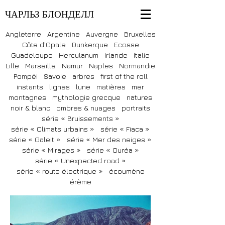
ЧАРЛЬЗ БЛОНДЕЛЛ
Angleterre
Argentine
Auvergne
Bruxelles
Côte d'Opale
Dunkerque
Ecosse
Guadeloupe
Herculanum
Irlande
Italie
Lille
Marseille
Namur
Naples
Normandie
Pompéi
Savoie
arbres
first of the roll
instants
lignes
lune
matières
mer
montagnes
mythologie grecque
natures
noir & blanc
ombres & nuages
portraits
série « Bruissements »
série « Climats urbains »
série « Fiaca »
série « Galeit »
série « Mer des neiges »
série « Mirages »
série « Ouréa »
série « Unexpected road »
série « route électrique »
écoumène
érème