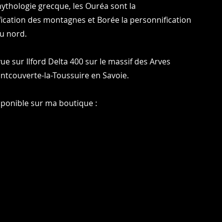
ythologie grecque, les Ouréa sont la
ication des montagnes et Borée la personnification
u nord.
vue sur Ilford Delta 400 sur le massif des Arves
ntcouverte-la-Toussuire en Savoie.
sponible sur ma boutique :
Photos : © Charles Blondelle - Please contact me for sharing, silver prints or