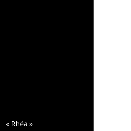
CHARLES
BLONDELLE
« Rhéa »