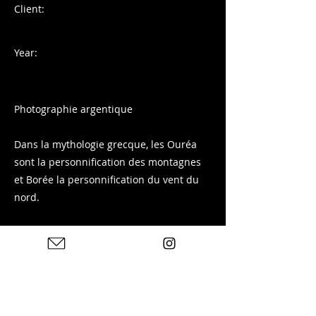
Client:
Year:
Photographie argentique
Dans la mythologie grecque, les Ouréa
sont la personnification des montagnes
et Borée la personnification du vent du
nord.
Prise de vue sur Ilford Delta 400 sur le
massif des Arves depuis Fontcouverte-la-
Toussuire en Savoie.
Tirage disponible sur ma boutique :