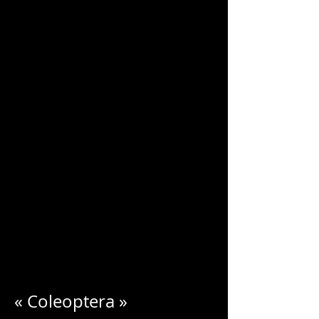
CHARLES
BLONDELLE
« Coleoptera »