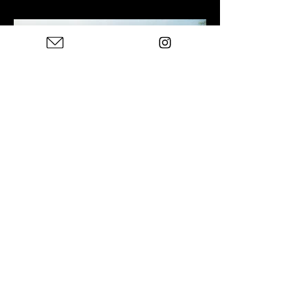
Previous
Next
Photos : © Charles Blondelle - Please contact me for
sharing, silver prints or prints
© 2024 di Charles Blondelle. Creato con
Wix.com
Politica sulla riservatezza
Avviso legale
Contatto