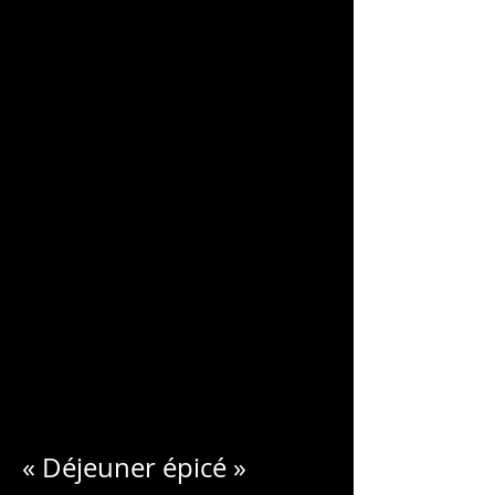
CHARLES
BLONDELLE
« Déjeuner épicé »