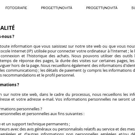
FOTOGRAFIE
PROGETTI/NOVITÀ
PROGETTI/NOVITÀ
S
ALITÉ
s-nous ?
toute information que vous saisissez sur notre site web ou que vous nous
cole Internet (IP) utilisée pour connecter votre ordinateur à l'Internet ; le l
a connexion et l'historique des achats. Nous pouvons utiliser des outils 
temps de réponse des pages, la durée des visites sur certaines pages, les 
viguer hors de la page. Nous recueillons également des informations d'ident
 les communications) ; les détails de paiement (y compris les informations d
les recommandations et le profil personnel.
rmations ?
n sur notre site web, dans le cadre du processus, nous recueillons les i
resse et votre adresse e-mail. Vos informations personnelles ne seront uti
ormations personnelles ?
ersonnelles et personnelles aux fins suivantes :
ce et un support technique permanents ;
sateurs avec des avis généraux ou personnalisés relatifs au service et des m
 agrégées et d'autres informations non personnelles agrégées et/ou d