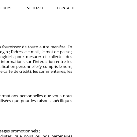
U DI ME
NEGOZIO
CONTATTI
 fournissez de toute autre manière. En
ogin ; l'adresse e-mail ; le mot de passe ;
logiciels pour mesurer et collecter des
informations sur l'interaction entre les
ification personnelle (y compris le nom,
e carte de crédit), les commentaires, les
nformations personnelles que vous nous
lisées que pour les raisons spécifiques
essages promotionnels ;
éduites, que nous ou nos partenaires