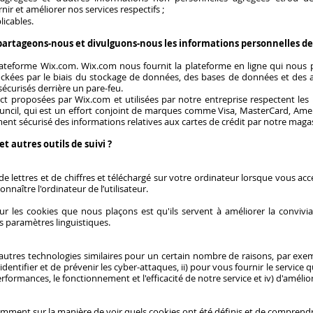
r et améliorer nos services respectifs ;
licables.
artageons-nous et divulguons-nous les informations personnelles des 
plateforme Wix.com. Wix.com nous fournit la plateforme en ligne qui nous
ckées par le biais du stockage de données, des bases de données et des a
écurisés derrière un pare-feu.
ct proposées par Wix.com et utilisées par notre entreprise respectent les 
ouncil, qui est un effort conjoint de marques comme Visa, MasterCard, Amer
ment sécurisé des informations relatives aux cartes de crédit par notre magas
 autres outils de suivi ?
de lettres et de chiffres et téléchargé sur votre ordinateur lorsque vous accé
naître l'ordinateur de l’utilisateur.
ur les cookies que nous plaçons est qu'ils servent à améliorer la convivi
s paramètres linguistiques.
autres technologies similaires pour un certain nombre de raisons, par exem
'identifier et de prévenir les cyber-attaques, ii) pour vous fournir le service
performances, le fonctionnement et l'efficacité de notre service et iv) d'amélio
tamment sur la manière de voir quels cookies ont été définis et de compren