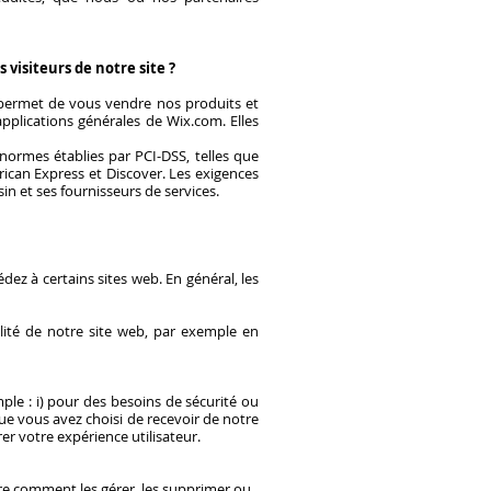
visiteurs de notre site ?
 permet de vous vendre nos produits et
pplications générales de Wix.com. Elles
normes établies par PCI-DSS, telles que
ican Express et Discover. Les exigences
in et ses fournisseurs de services.
dez à certains sites web. En général, les
alité de notre site web, par exemple en
ple : i) pour des besoins de sécurité ou
 que vous avez choisi de recevoir de notre
rer votre expérience utilisateur.
dre comment les gérer, les supprimer ou