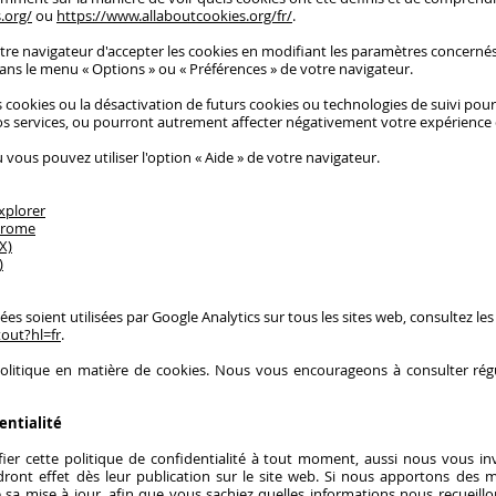
.org/
ou
https://www.allaboutcookies.org/fr/
.
tre navigateur d'accepter les cookies en modifiant les paramètres concern
dans le menu
«
Options
»
ou
«
Préférences
»
de votre navigateur.
s cookies ou la désactivation de futurs cookies ou technologies de suivi po
os services, ou pourront autrement affecter négativement votre expérience d
u vous pouvez utiliser l'option
«
Aide
»
de votre navigateur.
xplorer
hrome
X)
)
 soient utilisées par Google Analytics sur tous les sites web, consultez les
out?hl=fr
.
politique en matière de cookies. Nous vous encourageons à consulter rég
entialité
ier cette politique de confidentialité à tout moment, aussi nous vous in
endront effet dès leur publication sur le site web. Si nous apportons des 
e sa mise à jour, afin que vous sachiez quelles informations nous recueill