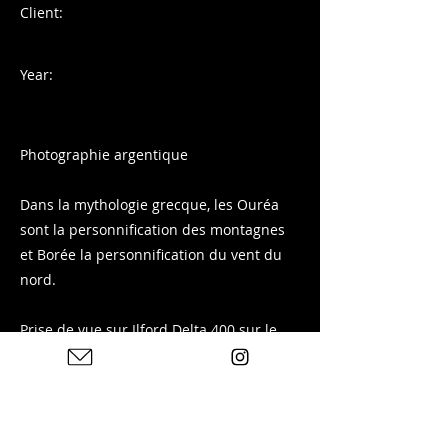
Client:
Year:
Photographie argentique
Dans la mythologie grecque, les Ouréa
sont la personnification des montagnes
et Borée la personnification du vent du
nord.
Prise de vue sur Ilford Delta 400 sur le
massif des Arves depuis Fontcouverte-la-
Toussuire en Savoie.
Tirage disponible sur ma boutique :