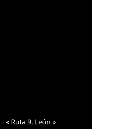
CHARLES
BLONDELLE
« Ruta 9, León »