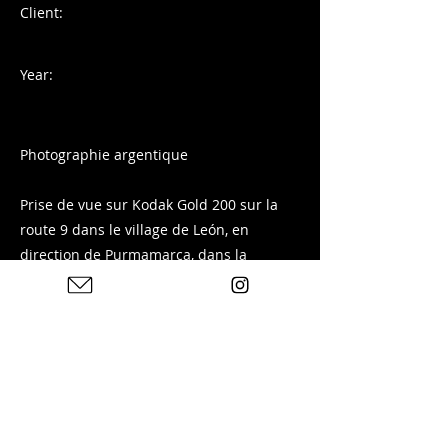
Client:
Year:
Photographie argentique
Prise de vue sur Kodak Gold 200 sur la
route 9 dans le village de León, en
direction de Purmamarca, dans la
province de Jujuy en Argentine.
Tirage disponible sur ma boutique :
Previous
Next