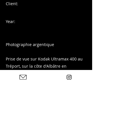
Client:
Year:
Photographie argentique
Prise de vue sur Kodak Ultramax 400 au
Tréport, sur la côte d'Albâtre en
Normandie.
Tirage disponible sur ma boutique :
Previous
Next
Photos : © Charles Blondelle - Please contact me for