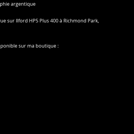
phie argentique
vue sur Ilford HP5 Plus 400 à Richmond Park,
sponible sur ma boutique :
Photos : © Charles Blondelle - Please contact me for sharing, silver prints or
prints
© 2024 door Charles Blondelle. Gemaakt met
Wix.com
Contact
Privacybeleid
Juridische
kennisgeving