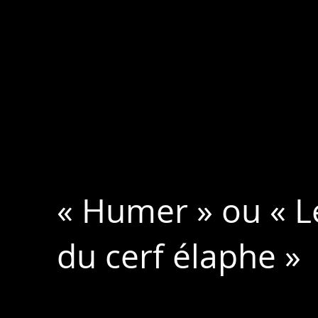
« Humer » ou « L
du cerf élaphe »